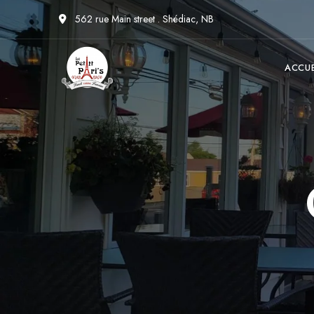
562 rue Main street . Shédiac, NB
ACCUE