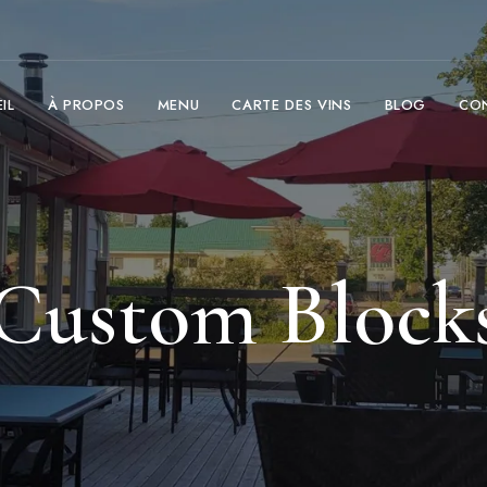
IL
À PROPOS
MENU
CARTE DES VINS
BLOG
CO
Custom Block