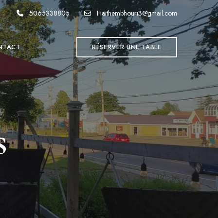
5065338805
Haithembhouri3@gmail.com
NTACT
RÉSERVER UNE TABLE
s