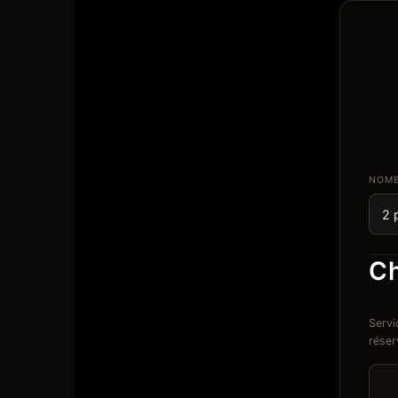
NOMB
Ch
Servi
réser